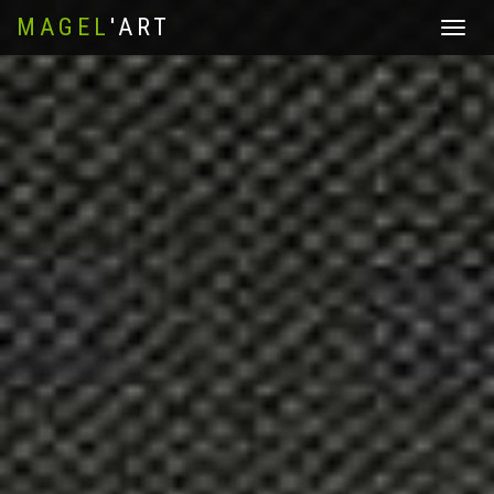
MAGEL
'ART
Affichez
le
menu